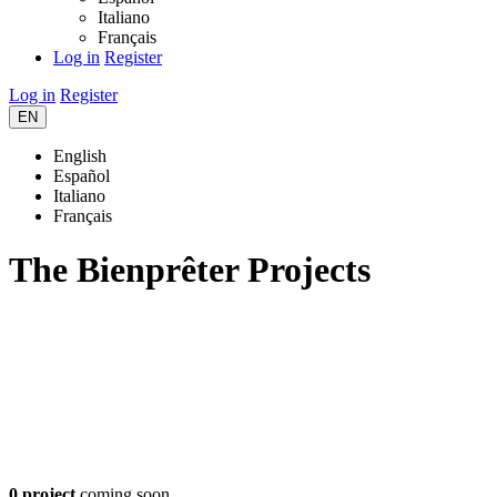
Italiano
Français
Log in
Register
Log in
Register
EN
English
Español
Italiano
Français
The Bienprêter Projects
0 project
coming soon