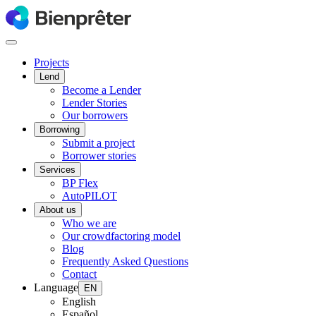
Projects
Lend
Become a Lender
Lender Stories
Our borrowers
Borrowing
Submit a project
Borrower stories
Services
BP Flex
AutoPILOT
About us
Who we are
Our crowdfactoring model
Blog
Frequently Asked Questions
Contact
Language
EN
English
Español