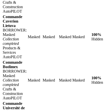
Crafts &
Construction
AutoPILOT
Commande
Caverion
Lietuva
BORROWER:
Masked
100%
Masked
Masked
Masked
Masked
Collection
Hidden
completed
Products &
Services
AutoPILOT
Commande
Budimex
BORROWER:
Masked
100%
Collection
Masked
Masked
Masked
Masked
Hidden
completed
Crafts &
Construction
AutoPILOT
Commande
Université de