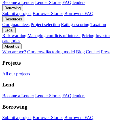
Become a Lender
Lender Stories
FAQ lenders
Borrowing
Submit a project
Borrower Stories
Borrowers FAQ
Resources
Our guarantees
Project selection
Rating / scoring
Taxation
Legal
Risk warning
Managing conflicts of interest
Pricing
Investor
categories
About us
Who are we?
Our crowdfactoring model
Blog
Contact
Press
Projects
All our projects
Lend
Become a Lender
Lender Stories
FAQ lenders
Borrowing
Submit a project
Borrower Stories
Borrowers FAQ