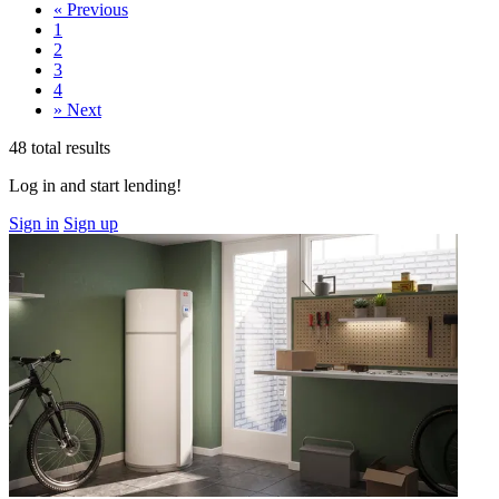
«
Previous
1
2
3
4
»
Next
48 total results
Log in and start lending!
Sign in
Sign up