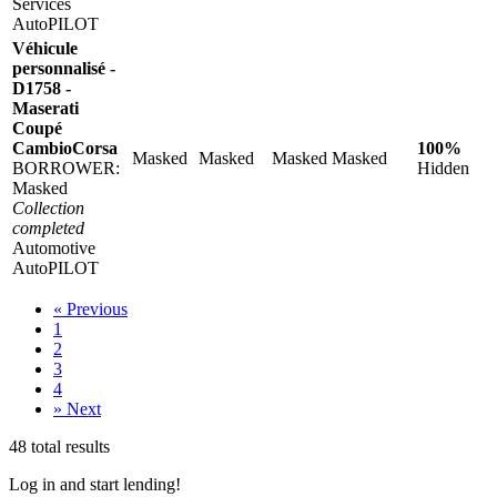
Services
AutoPILOT
Véhicule
personnalisé -
D1758 -
Maserati
Coupé
CambioCorsa
100%
Masked
Masked
Masked
Masked
BORROWER:
Hidden
Masked
Collection
completed
Automotive
AutoPILOT
«
Previous
1
2
3
4
»
Next
48 total results
Log in and start lending!