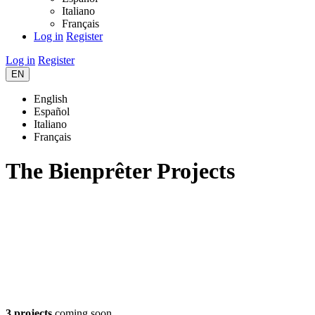
Italiano
Français
Log in
Register
Log in
Register
EN
English
Español
Italiano
Français
The Bienprêter Projects
3 projects
coming soon