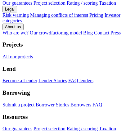
Our guarantees
Project selection
Rating / scoring
Taxation
Legal
Risk warning
Managing conflicts of interest
Pricing
Investor
categories
About us
Who are we?
Our crowdfactoring model
Blog
Contact
Press
Projects
All our projects
Lend
Become a Lender
Lender Stories
FAQ lenders
Borrowing
Submit a project
Borrower Stories
Borrowers FAQ
Resources
Our guarantees
Project selection
Rating / scoring
Taxation