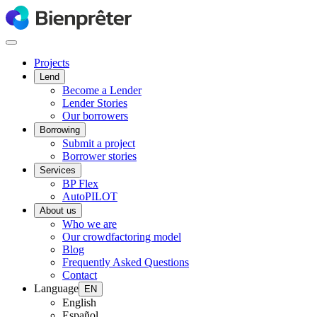
Projects
Lend
Become a Lender
Lender Stories
Our borrowers
Borrowing
Submit a project
Borrower stories
Services
BP Flex
AutoPILOT
About us
Who we are
Our crowdfactoring model
Blog
Frequently Asked Questions
Contact
Language
EN
English
Español