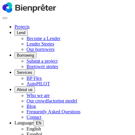
Projects
Lend
Become a Lender
Lender Stories
Our borrowers
Borrowing
Submit a project
Borrower stories
Services
BP Flex
AutoPILOT
About us
Who we are
Our crowdfactoring model
Blog
Frequently Asked Questions
Contact
Language
EN
English
Español