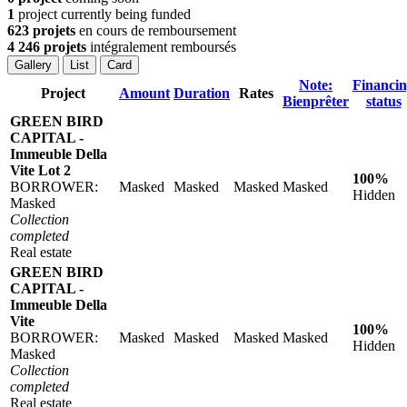
1
project currently being funded
623 projets
en cours de remboursement
4 246 projets
intégralement remboursés
Gallery
List
Card
Note:
Financi
Project
Amount
Duration
Rates
Bienprêter
status
GREEN BIRD
CAPITAL -
Immeuble Della
Vite Lot 2
100%
BORROWER:
Masked
Masked
Masked
Masked
Hidden
Masked
Collection
completed
Real estate
GREEN BIRD
CAPITAL -
Immeuble Della
Vite
100%
BORROWER:
Masked
Masked
Masked
Masked
Hidden
Masked
Collection
completed
Real estate