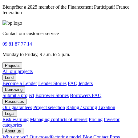
Bienprêter a 2025 member of the Financement Participatif France
federation
Contact our customer service
09 81 87 77 14
Monday to Friday, 9 a.m. to 5 p.m.
Projects
All our projects
Lend
Become a Lender
Lender Stories
FAQ lenders
Borrowing
Submit a project
Borrower Stories
Borrowers FAQ
Resources
Our guarantees
Project selection
Rating / scoring
Taxation
Legal
Risk warning
Managing conflicts of interest
Pricing
Investor
categories
About us
Who are we?
Our crowdfactoring model
Blog
Contact
Press