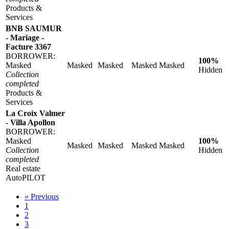
Products &
Services
BNB SAUMUR
- Mariage -
Facture 3367
BORROWER:
100%
Masked
Masked
Masked
Masked
Masked
Hidden
Collection
completed
Products &
Services
La Croix Valmer
- Villa Apollon
BORROWER:
Masked
100%
Masked
Masked
Masked
Masked
Collection
Hidden
completed
Real estate
AutoPILOT
«
Previous
1
2
3