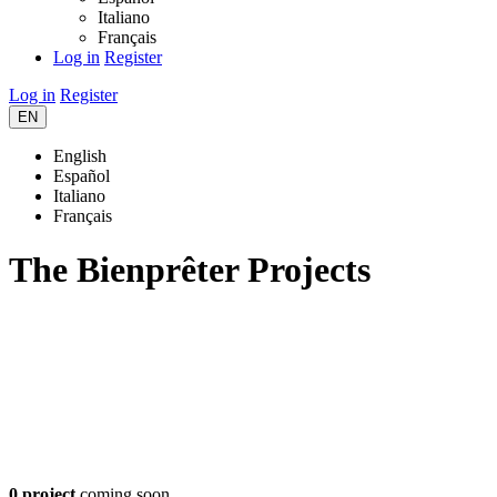
Italiano
Français
Log in
Register
Log in
Register
EN
English
Español
Italiano
Français
The Bienprêter Projects
0 project
coming soon