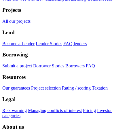
Projects
All our projects
Lend
Become a Lender
Lender Stories
FAQ lenders
Borrowing
Submit a project
Borrower Stories
Borrowers FAQ
Resources
Our guarantees
Project selection
Rating / scoring
Taxation
Legal
Risk warning
Managing conflicts of interest
Pricing
Investor
categories
About us