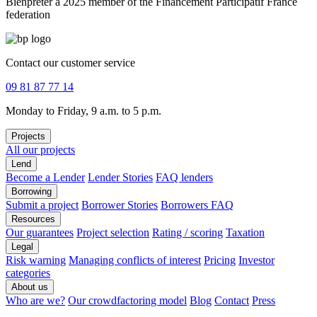
Bienprêter a 2025 member of the Financement Participatif France
federation
Contact our customer service
09 81 87 77 14
Monday to Friday, 9 a.m. to 5 p.m.
Projects
All our projects
Lend
Become a Lender
Lender Stories
FAQ lenders
Borrowing
Submit a project
Borrower Stories
Borrowers FAQ
Resources
Our guarantees
Project selection
Rating / scoring
Taxation
Legal
Risk warning
Managing conflicts of interest
Pricing
Investor
categories
About us
Who are we?
Our crowdfactoring model
Blog
Contact
Press