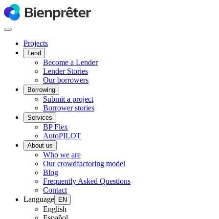
Projects
Lend
Become a Lender
Lender Stories
Our borrowers
Borrowing
Submit a project
Borrower stories
Services
BP Flex
AutoPILOT
About us
Who we are
Our crowdfactoring model
Blog
Frequently Asked Questions
Contact
Language
EN
English
Español