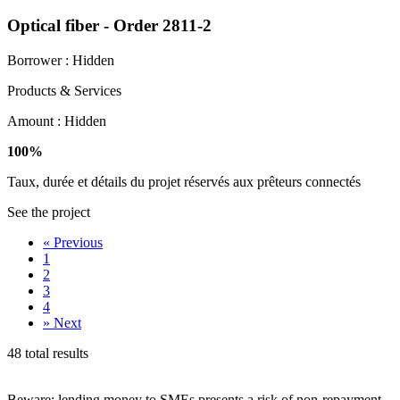
Optical fiber - Order 2811-2
Borrower :
Hidden
Products & Services
Amount :
Hidden
100%
Taux, durée et détails du projet réservés aux prêteurs connectés
See the project
«
Previous
1
2
3
4
»
Next
48 total results
Beware: lending money to SMEs presents a risk of non-repayment