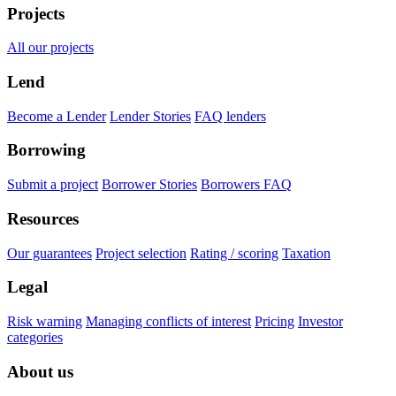
Projects
All our projects
Lend
Become a Lender
Lender Stories
FAQ lenders
Borrowing
Submit a project
Borrower Stories
Borrowers FAQ
Resources
Our guarantees
Project selection
Rating / scoring
Taxation
Legal
Risk warning
Managing conflicts of interest
Pricing
Investor
categories
About us