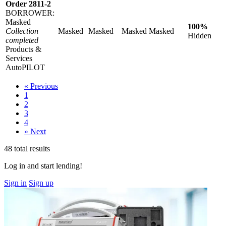
Order 2811-2
BORROWER:
Masked
100%
Collection
Masked
Masked
Masked
Masked
Hidden
completed
Products &
Services
AutoPILOT
«
Previous
1
2
3
4
»
Next
48 total results
Log in and start lending!
Sign in
Sign up