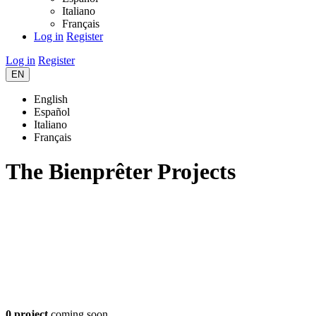
Italiano
Français
Log in
Register
Log in
Register
EN
English
Español
Italiano
Français
The Bienprêter Projects
0 project
coming soon