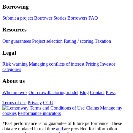
Borrowing
Submit a project
Borrower Stories
Borrowers FAQ
Resources
Our guarantees
Project selection
Rating / scoring
Taxation
Legal
Risk warning
Managing conflicts of interest
Pricing
Investor
categories
About us
Who are we?
Our crowdfactoring model
Blog
Contact
Press
Terms of use
Privacy
CGU
Claims
Manage my
cookies
Performance indicators
*Past performance is no guarantee of future performance. These
data are updated in real time
and
are provided for information