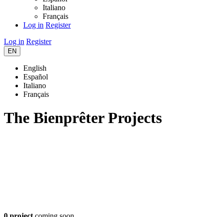
Italiano
Français
Log in
Register
Log in
Register
EN
English
Español
Italiano
Français
The Bienprêter Projects
0 project
coming soon