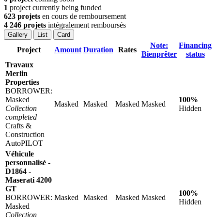
1
project currently being funded
623 projets
en cours de remboursement
4 246 projets
intégralement remboursés
Gallery
List
Card
Note:
Financing
Project
Amount
Duration
Rates
Bienprêter
status
Travaux
Merlin
Properties
BORROWER:
Masked
100%
Masked
Masked
Masked
Masked
Collection
Hidden
completed
Crafts &
Construction
AutoPILOT
Véhicule
personnalisé -
D1864 -
Maserati 4200
GT
100%
BORROWER:
Masked
Masked
Masked
Masked
Hidden
Masked
Collection