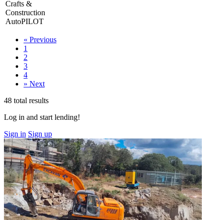
Crafts &
Construction
AutoPILOT
«
Previous
1
2
3
4
»
Next
48 total results
Log in and start lending!
Sign in
Sign up