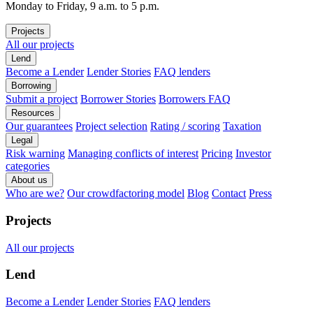
Monday to Friday, 9 a.m. to 5 p.m.
Projects
All our projects
Lend
Become a Lender
Lender Stories
FAQ lenders
Borrowing
Submit a project
Borrower Stories
Borrowers FAQ
Resources
Our guarantees
Project selection
Rating / scoring
Taxation
Legal
Risk warning
Managing conflicts of interest
Pricing
Investor
categories
About us
Who are we?
Our crowdfactoring model
Blog
Contact
Press
Projects
All our projects
Lend
Become a Lender
Lender Stories
FAQ lenders