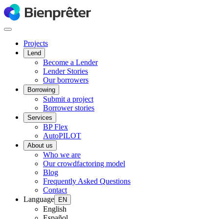
Projects
Lend
Become a Lender
Lender Stories
Our borrowers
Borrowing
Submit a project
Borrower stories
Services
BP Flex
AutoPILOT
About us
Who we are
Our crowdfactoring model
Blog
Frequently Asked Questions
Contact
Language
EN
English
Español